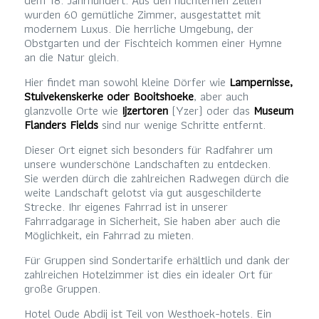
dem 18. Jahrhundert. Aus den nüchternen Zellen
wurden 60 gemütliche Zimmer, ausgestattet mit
modernem Luxus. Die herrliche Umgebung, der
Obstgarten und der Fischteich kommen einer Hymne
an die Natur gleich.
Hier findet man sowohl kleine Dörfer wie
Lampernisse,
Stuivekenskerke oder Booitshoeke
, aber auch
glanzvolle Orte wie
Ijzertoren
(Yzer) oder das
Museum
Flanders Fields
sind nur wenige Schritte entfernt.
Dieser Ort eignet sich besonders für Radfahrer um
unsere wunderschöne Landschaften zu entdecken.
Sie werden dürch die zahlreichen Radwegen dürch die
weite Landschaft gelotst via gut ausgeschilderte
Strecke. Ihr eigenes Fahrrad ist in unserer
Fahrradgarage in Sicherheit, Sie haben aber auch die
Möglichkeit, ein Fahrrad zu mieten.
Für Gruppen sind Sondertarife erhältlich und dank der
zahlreichen Hotelzimmer ist dies ein idealer Ort für
große Gruppen.
Hotel Oude Abdij ist Teil von Westhoek-hotels. Ein